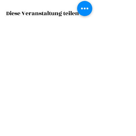
Diese Veranstaltung teilen
©
2024
Zarge
s|
ctc
Impressum
Datenschutz