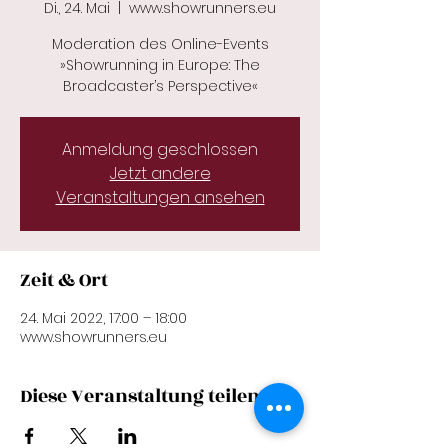
Di., 24. Mai
  |  
www.showrunners.eu
Moderation des Online-Events
»Showrunning in Europe: The
Broadcaster’s Perspective«
Anmeldung geschlossen
Jetzt andere
Veranstaltungen ansehen
Zeit & Ort
24. Mai 2022, 17:00 – 18:00
www.showrunners.eu
Diese Veranstaltung teilen