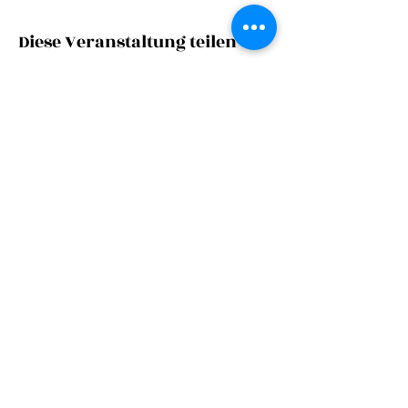
Diese Veranstaltung teilen
©
2024
Zarge
s|
ctc
Impressum
Datenschutz